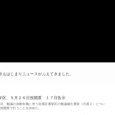
示もはじまりニュースがふえてきました。
挙区、５月２６日投開票 １７日告示
７日、都議の自動失職に伴う目黒区選挙区の都議補欠選挙（欠員２）につい
日投開票で行うことを決めた。