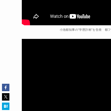
小池都知事の“学歴詐称”を告発 都フ