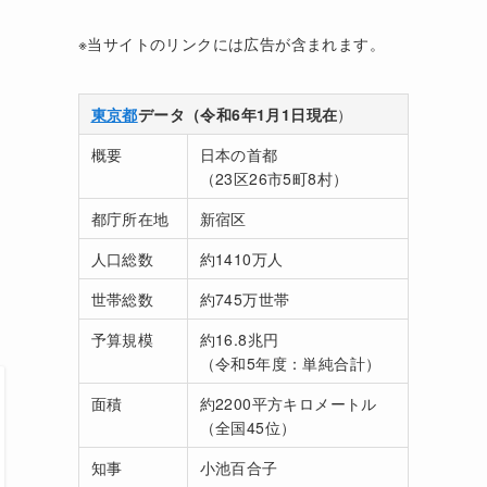
※当サイトのリンクには広告が含まれます。
東京都
データ（令和6年1月1日現在
）
概要
日本の首都
（23区26市5町8村）
都庁所在地
新宿区
人口総数
約1410万人
世帯総数
約745万世帯
予算規模
約16.8兆円
（令和5年度：単純合計）
面積
約2200平方キロメートル
（全国45位）
知事
小池百合子