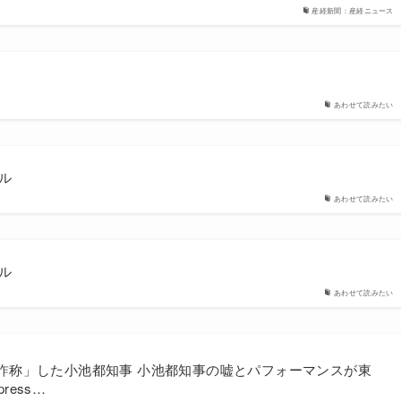
産経新聞：産経ニュース
あわせて読みたい
ル
あわせて読みたい
ル
あわせて読みたい
「詐称」した小池都知事 小池都知事の嘘とパフォーマンスが東
ress…