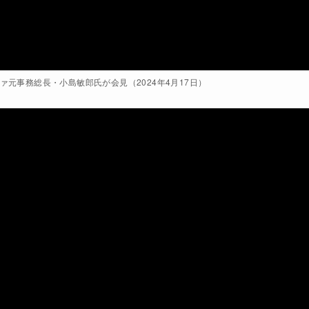
ァ元事務総長・小島敏郎氏が会見（2024年4月17日）