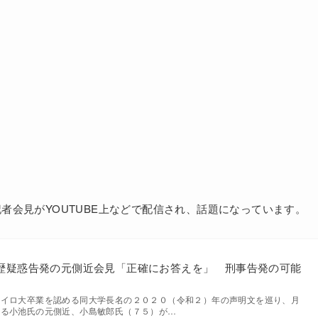
の記者会見がYOUTUBE上などで配信され、話題になっています。
歴疑惑告発の元側近会見「正確にお答えを」 刑事告発の可能
カイロ大卒業を認める同大学長名の２０２０（令和２）年の声明文を巡り、月
いる小池氏の元側近、小島敏郎氏（７５）が…