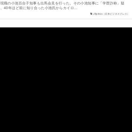
。現職の小池百合子知事も出馬会見を行った。その小池知事に「学歴詐称」疑
、40年ほど前に知り合った小池氏からカイロ…
JBpress（日本ビジネスプレス）