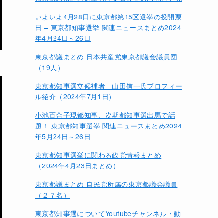
いよいよ4月28日に東京都第15区選挙の投開票
日 – 東京都知事選挙 関連ニュースまとめ2024
年4月24日～26日
東京都議まとめ 日本共産党東京都議会議員団
（19人）
東京都知事選立候補者 山田信一氏プロフィー
ル紹介（2024年7月1日）
小池百合子現都知事、次期都知事選出馬で話
題！ 東京都知事選挙 関連ニュースまとめ2024
年5月24日～26日
東京都知事選挙に関わる政党情報まとめ
（2024年4月23日まとめ）
東京都議まとめ 自民党所属の東京都議会議員
（２７名）
東京都知事選についてYoutubeチャンネル・動