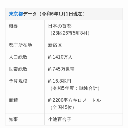
東京都
データ（令和6年1月1日現在
）
概要
日本の首都
（23区26市5町8村）
都庁所在地
新宿区
人口総数
約1410万人
世帯総数
約745万世帯
予算規模
約16.8兆円
（令和5年度：単純合計）
面積
約2200平方キロメートル
（全国45位）
知事
小池百合子