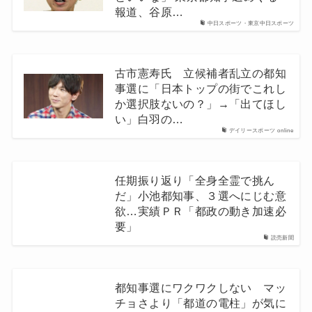
報道、谷原…
中日スポーツ・東京中日スポーツ
古市憲寿氏 立候補者乱立の都知
事選に「日本トップの街でこれし
か選択肢ないの？」→「出てほし
い」白羽の…
デイリースポーツ online
任期振り返り「全身全霊で挑ん
だ」小池都知事、３選へにじむ意
欲…実績ＰＲ「都政の動き加速必
要」
読売新聞
都知事選にワクワクしない マッ
チョさより「都道の電柱」が気に