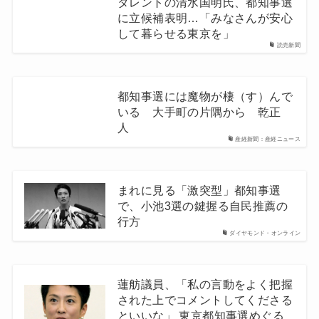
タレントの清水国明氏、都知事選
に立候補表明…「みなさんが安心
して暮らせる東京を」
読売新聞
都知事選には魔物が棲（す）んで
いる 大手町の片隅から 乾正
人
産経新聞：産経ニュース
まれに見る「激突型」都知事選
で、小池3選の鍵握る自民推薦の
行方
ダイヤモンド・オンライン
蓮舫議員、「私の言動をよく把握
された上でコメントしてくださる
といいな」 東京都知事選めぐる