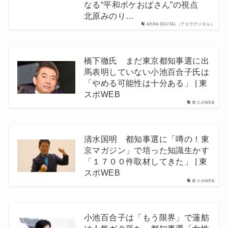
なる“平和ボケおばさん”の視点
北原みのり…
AERA DIGITAL（アエラデジタル）
橋下徹氏 まだ東京都知事選に出
馬表明していない小池百合子氏は
「やめる可能性は十分ある」 | 東
スポWEB
東スポWEB
清水国明 都知事選に「噂の！東
京マガジン」で培った知識生かす
「１７００件取材してきた」 | 東
スポWEB
東スポWEB
小池百合子は「もう限界」で蓮舫