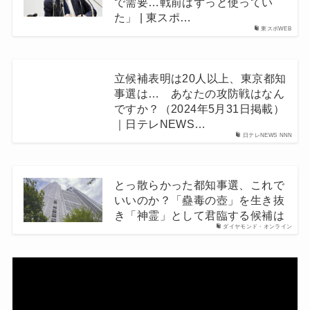
で需要…戦前はずっと使ってい
た」 | 東スポ…
東スポWEB
立候補表明は20人以上、東京都知
事選は… あなたの攻防戦はなん
ですか？（2024年5月31日掲載）
｜日テレNEWS…
日テレNEWS NNN
とっ散らかった都知事選、これで
いいのか？「蠱毒の壺」を生き抜
き「神霊」として君臨する候補は
ダイヤモンド・オンライン