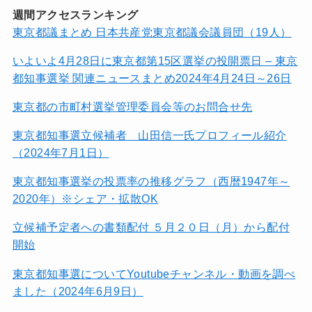
週間アクセスランキング
東京都議まとめ 日本共産党東京都議会議員団（19人）
いよいよ4月28日に東京都第15区選挙の投開票日 – 東京
都知事選挙 関連ニュースまとめ2024年4月24日～26日
東京都の市町村選挙管理委員会等のお問合せ先
東京都知事選立候補者 山田信一氏プロフィール紹介
（2024年7月1日）
東京都知事選挙の投票率の推移グラフ（西暦1947年～
2020年）※シェア・拡散OK
立候補予定者への書類配付 ５月２０日（月）から配付
開始
東京都知事選についてYoutubeチャンネル・動画を調べ
ました（2024年6月9日）