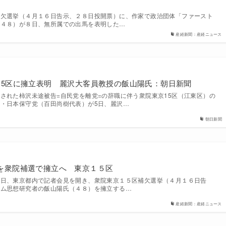
補欠選挙（４月１６日告示、２８日投開票）に、作家で政治団体「ファースト
（４８）が８日、無所属での出馬を表明した…
産経新聞：産経ニュース
15区に擁立表明 麗沢大客員教授の飯山陽氏：朝日新聞
れた柿沢未途被告=自民党を離党=の辞職に伴う衆院東京15区（江東区）の
・日本保守党（百田尚樹代表）が5日、麗沢…
朝日新聞
を衆院補選で擁立へ 東京１５区
５日、東京都内で記者会見を開き、衆院東京１５区補欠選挙（４月１６日告
ラム思想研究者の飯山陽氏（４８）を擁立する…
産経新聞：産経ニュース