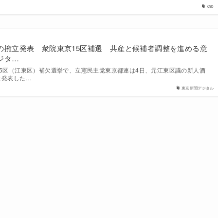
khb
の擁立発表 衆院東京15区補選 共産と候補者調整を進める意
ジタ…
15区（江東区）補欠選挙で、立憲民主党東京都連は4日、元江東区議の新人酒
と発表した…
東京新聞デジタル