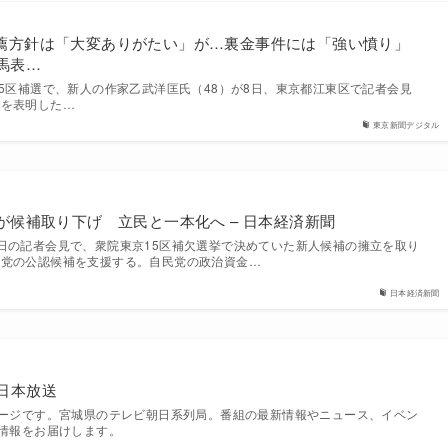
薦方針は「大変ありがたい」が…裏金事件には「強い憤り」
馬表…
15区補選で、新人の作家乙武洋匡氏（48）が8日、東京都江東区で記者会見
向を表明した…
東京新聞デジタル
が候補取り下げ 立民と一本化へ – 日本経済新聞
日の記者会見で、衆院東京15区補欠選挙で決めていた新人候補の擁立を取り
主党の公認候補を支援する。自民党の政治資金…
日本経済新聞
東日本放送
ページです。宮城県のテレビ朝日系列局。番組の最新情報やニュース、イベン
な情報をお届けします。