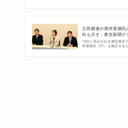
立民都連が酒井菜摘氏
向も示す：東京新聞デ
16日に告示される衆院東京
井菜摘氏（37）を擁立する