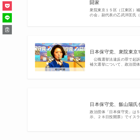
闘家
衆院東京１５区（江東区）
の会」副代表の乙武洋匡氏
日本保守党、衆院東京
公職選挙法違反の罪で起訴さ
補欠選挙について、政治団体
日本保守党、飯山陽氏
政治団体「日本保守党」は
示、２８日投開票）でイス