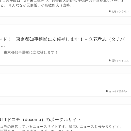
池百合子氏は、3月末に議会で、過去最大約8兆5千億円の予算を成立させ、3
る。 そんななか元側近、小島敏郎氏（当時…
文春オンライン
ンド！ 東京都知事選挙に立候補します！ – 立花孝志（タチバ
ッ…
！ 東京都知事選挙に立候補します！
選挙ドットコム
あわせて読みたい
TTドコモ（docomo）のポータルサイト
ドコモの運営しているニュースサイトです。幅広いニュースを分かりやすく、
。話題のニュースや政治、スポーツ、エンタメ…