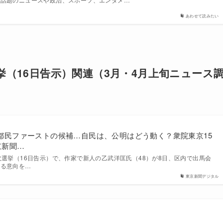
あわせて読みたい
挙（16日告示）関連（3月・4月上旬ニュース
都民ファーストの候補…自民は、公明はどう動く？衆院東京15
京新聞…
欠選挙（16日告示）で、作家で新人の乙武洋匡氏（48）が8日、区内で出馬会
する意向を…
東京新聞デジタル