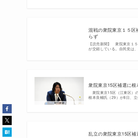
混戦の衆院東京１５区
らず
【読売新聞】 衆院東京１
が交錯している。自民党は
衆院東京15区補選に
衆院東京15区（江東区）の
根本良輔氏（29）が8日、
乱立の衆院東京15区