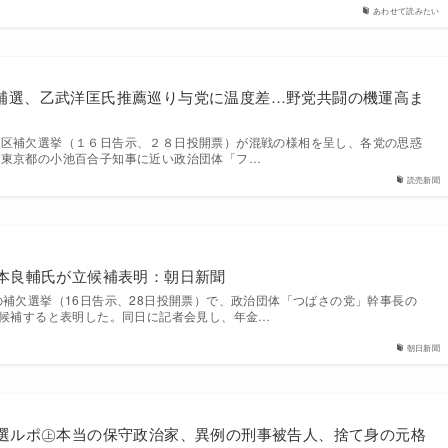
あわせて読みたい
補選、乙武洋匡氏推薦巡り与党に温度差…野党共闘の機運高ま
５区補欠選挙（１６日告示、２８日投開票）が混戦の様相を呈し、各党の思惑
、東京都の小池百合子知事に近い政治団体「フ…
読売新聞
根本良輔氏が立候補表明：朝日新聞
補欠選挙（16日告示、28日投開票）で、政治団体「つばさの党」幹事長の
立候補すると表明した。同日に記者会見し、年金…
朝日新聞
補選ルポ㊤本当の保守政治家、異例の刑事被告人、捨て身の元格