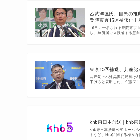
乙武洋匡氏、自民の推
衆院東京15区補選に出
16日に告示される衆院東京
し、無所属で立候補する意
東京15区補選、共産党
共産党の小池晃書記局長は8
下げると表明した。立憲民
khb東日本放送 | khb
khb東日本放送公式ホーム
トなど、khbに関する様々