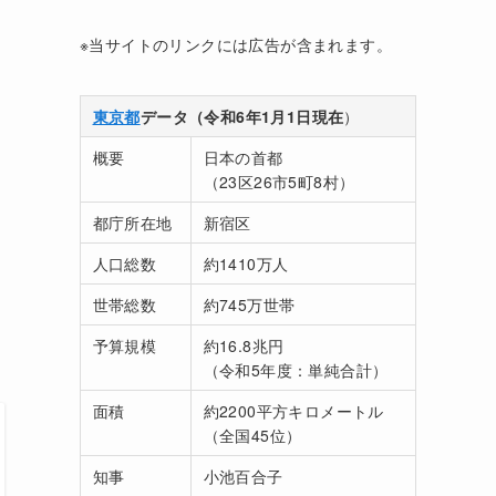
※当サイトのリンクには広告が含まれます。
東京都
データ（令和6年1月1日現在
）
概要
日本の首都
（23区26市5町8村）
都庁所在地
新宿区
人口総数
約1410万人
世帯総数
約745万世帯
予算規模
約16.8兆円
（令和5年度：単純合計）
面積
約2200平方キロメートル
（全国45位）
知事
小池百合子