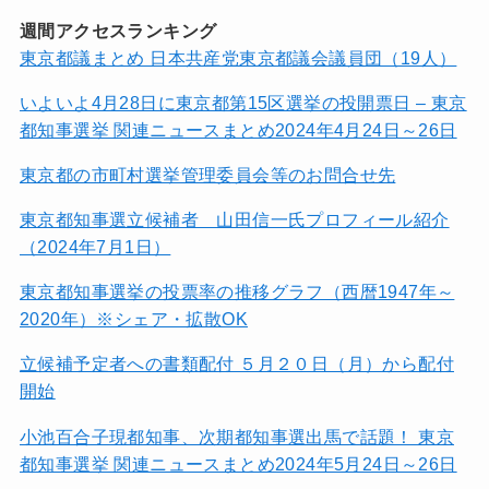
週間アクセスランキング
東京都議まとめ 日本共産党東京都議会議員団（19人）
いよいよ4月28日に東京都第15区選挙の投開票日 – 東京
都知事選挙 関連ニュースまとめ2024年4月24日～26日
東京都の市町村選挙管理委員会等のお問合せ先
東京都知事選立候補者 山田信一氏プロフィール紹介
（2024年7月1日）
東京都知事選挙の投票率の推移グラフ（西暦1947年～
2020年）※シェア・拡散OK
立候補予定者への書類配付 ５月２０日（月）から配付
開始
小池百合子現都知事、次期都知事選出馬で話題！ 東京
都知事選挙 関連ニュースまとめ2024年5月24日～26日