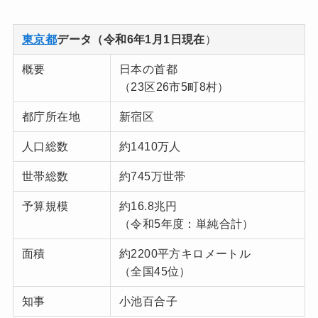
東京都
データ（令和6年1月1日現在
）
概要
日本の首都
（23区26市5町8村）
都庁所在地
新宿区
人口総数
約1410万人
世帯総数
約745万世帯
予算規模
約16.8兆円
（令和5年度：単純合計）
面積
約2200平方キロメートル
（全国45位）
知事
小池百合子