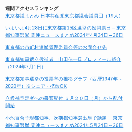
週間アクセスランキング
東京都議まとめ 日本共産党東京都議会議員団（19人）
いよいよ4月28日に東京都第15区選挙の投開票日 – 東京
都知事選挙 関連ニュースまとめ2024年4月24日～26日
東京都の市町村選挙管理委員会等のお問合せ先
東京都知事選立候補者 山田信一氏プロフィール紹介
（2024年7月1日）
東京都知事選挙の投票率の推移グラフ（西暦1947年～
2020年）※シェア・拡散OK
立候補予定者への書類配付 ５月２０日（月）から配付
開始
小池百合子現都知事、次期都知事選出馬で話題！ 東京
都知事選挙 関連ニュースまとめ2024年5月24日～26日