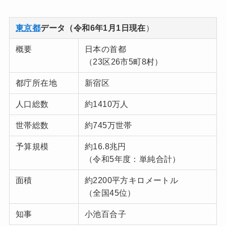
東京都
データ（令和6年1月1日現在
）
概要
日本の首都
（23区26市5町8村）
都庁所在地
新宿区
人口総数
約1410万人
世帯総数
約745万世帯
予算規模
約16.8兆円
（令和5年度：単純合計）
面積
約2200平方キロメートル
（全国45位）
知事
小池百合子